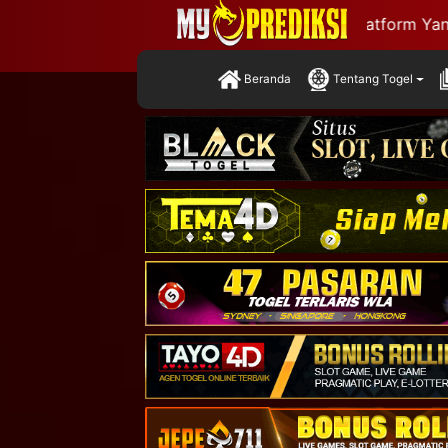
MyPrediksi adalah Salah Satu Platform Yang Serin
Beranda
Tentang Togel