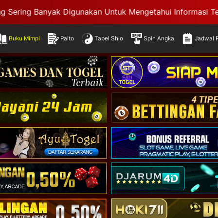
g Banyak Digunakan Untuk Mengetahui Informasi Terbaru 
Buku Mimpi
Paito
Tabel Shio
Spin Angka
Jadwal 