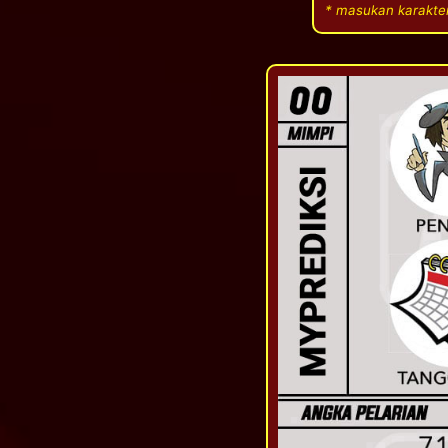
* masukan karakter